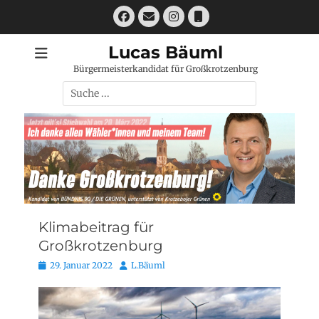
Zum
Facebook
E-
Instagram
Telefon
Inhalt
Mail
springen
Lucas Bäuml
Bürgermeisterkandidat für Großkrotzenburg
Suchen
nach:
Klimabeitrag für
Großkrotzenburg
Posted
Autor
29. Januar 2022
L.Bäuml
on