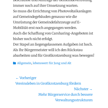
Beschlüsse und Aufträge der Gemeindevertretung
immer noch auf ihre Umsetzung warten.
So muss die Errichtung von Photovoltaikanlagen
auf Gemeindegebäuden genauso wie die
Umrüstung der Gemeindefahrzeuge auf E-
Mobilität erst noch angegangen werden.
Auch die Schaffung von Carsharing-Angeboten ist
bisher noch nicht erfolgt.
Der Stapel an liegengelassenen Aufgaben ist hoch.
Als Ihr Bürgermeister will ich den Rückstau
abarbeiten und für Großkrotzenburg was bewegen!
Kategorien
Allgemein
,
lebenswert für Jung und Alt
Beitragsnavigation
← Vorheriger
Vorheriger
Vereinsleben in Großkrotzenburg fördern
Beitrag:
Nächster →
Nächster
Mehr Bürgerservice durch bessere
Beitrag:
Verwaltungsstrukturen