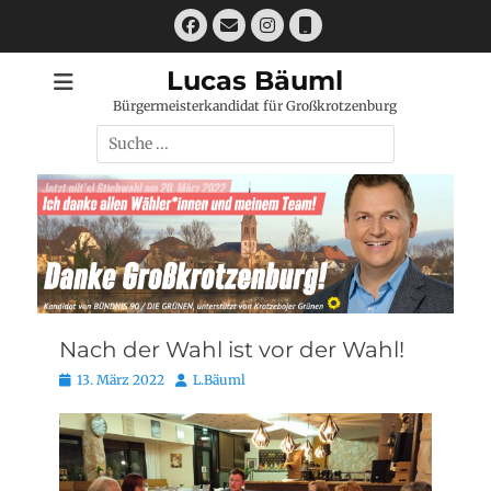
Zum
Facebook
E-
Instagram
Telefon
Inhalt
Mail
springen
Lucas Bäuml
Bürgermeisterkandidat für Großkrotzenburg
Suchen
nach:
Nach der Wahl ist vor der Wahl!
Posted
Autor
13. März 2022
L.Bäuml
on