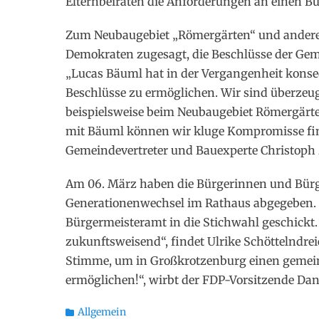
Elternbeiräten die Anforderungen an einen Bü
Zum Neubaugebiet „Römergärten“ und ander
Demokraten zugesagt, die Beschlüsse der Ge
„Lucas Bäuml hat in der Vergangenheit konse
Beschlüsse zu ermöglichen. Wir sind überzeug
beispielsweise beim Neubaugebiet Römergärt
mit Bäuml können wir kluge Kompromisse find
Gemeindevertreter und Bauexperte Christoph Z
Am 06. März haben die Bürgerinnen und Bürge
Generationenwechsel im Rathaus abgegeben. S
Bürgermeisteramt in die Stichwahl geschickt.
zukunftsweisend“, findet Ulrike Schöttelndrei
Stimme, um in Großkrotzenburg einen gemei
ermöglichen!“, wirbt der FDP-Vorsitzende Da
Kategorien
Allgemein