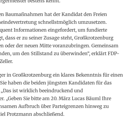
rgermeister bestens kennt.
en Baumaßnahmen hat der Kandidat den Freien
meindevertretung schnellstmöglich umzusetzen.
quent Informationen eingefordert, um fundierte
t, dass er zu seiner Zusage steht, Großkrotzenburg
en oder der neuen Mitte voranzubringen. Gemeinsam
en, um den Stillstand zu überwinden“, erklärt FDP-
eller.
r in Großkrotzenburg ein klares Bekenntnis für einen
ie haben die beiden jüngsten Kandidaten für das
 „Das ist wirklich beeindruckend und
er. „Geben Sie bitte am 20. März Lucas Bäuml Ihre
nsamen Aufbruch über Parteigrenzen hinweg zu
niel Protzmann abschließend.