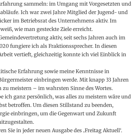
l Erfahrung sammeln: im Umgang mit Vorgesetzten und
sabläufe. Ich war zwei Jahre Mitglied der Jugend- und
̈cker im Betriebsrat des Unternehmens aktiv. Im
 weiß, wie man gesteckte Ziele erreicht.
r Gemeindevertretung aktiv, seit sechs Jahren auch im
20 fungiere ich als Fraktionssprecher. In diesen
beit vertieft, gleichzeitig konnte ich viel Einblick in
olitische Erfahrung sowie meine Kenntnisse in
s Bürgermeister einbringen werde. Mit knapp 33 Jahren
en zu meistern – im wahrsten Sinne des Wortes.
e ich ganz persönlich, was alles zu meistern wäre und
bst betroffen. Um diesen Stillstand zu beenden,
rgie einbringen, um die Gegenwart und Zukunft
itzugestalten.
n Sie in jeder neuen Ausgabe des ‚Freitag Aktuell‘.