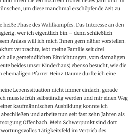
n und Ihren Lieben noch ein frohes neues Jahr und für
 wünschen, um diese manchmal erschöpfende Zeit zu
e heiße Phase des Wahlkampfes. Das Interesse an den
gierig, wer ich eigentlich bin – denn schließlich
sem Anlass will ich mich Ihnen gern näher vorstellen.
kfurt verbrachte, lebt meine Familie seit drei
ich alle gemeindlichen Einrichtungen, vom damaligen
ute beides unser Kinderhaus) ebenso besucht, wie die
 ehemaligen Pfarrer Heinz Daume durfte ich eine
meine Lebenssituation nicht immer einfach, gerade
 Ich musste früh selbständig werden und mir einen Weg
u meiner kaufmännischen Ausbildung konnte ich
 abschließen und arbeite nun seit fast zehn Jahren als
versorgung Offenbach. Mein Schwerpunkt sind dort
ortungsvolles Tätigkeitsfeld im Vertrieb des