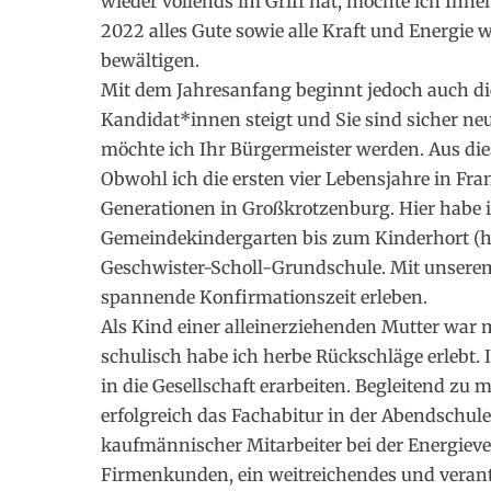
wieder vollends im Griff hat, möchte ich Ihne
2022 alles Gute sowie alle Kraft und Energie
bewältigen.
Mit dem Jahresanfang beginnt jedoch auch di
Kandidat*innen steigt und Sie sind sicher neu
möchte ich Ihr Bürgermeister werden. Aus die
Obwohl ich die ersten vier Lebensjahre in Fran
Generationen in Großkrotzenburg. Hier habe 
Gemeindekindergarten bis zum Kinderhort (he
Geschwister-Scholl-Grundschule. Mit unserem
spannende Konfirmationszeit erleben.
Als Kind einer alleinerziehenden Mutter war 
schulisch habe ich herbe Rückschläge erlebt.
in die Gesellschaft erarbeiten. Begleitend z
erfolgreich das Fachabitur in der Abendschule
kaufmännischer Mitarbeiter bei der Energie
Firmenkunden, ein weitreichendes und verantw