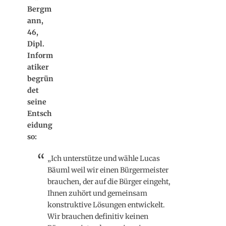
begrün
det
seine
Entsch
eidung
so:
„Ich unterstütze und wähle Lucas
Bäuml weil wir einen Bürgermeister
brauchen, der auf die Bürger eingeht,
Ihnen zuhört und gemeinsam
konstruktive Lösungen entwickelt.
Wir brauchen definitiv keinen
Bürgermeister der nur in seiner
eigenen Blase lebt. Ich habe dieses
Gezänke im Rathaus satt, da müssen
dringend bessere
Organisationsstrukturen geschaffen
werden.