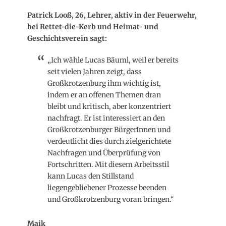
seit vielen Jahren zeigt, dass
Großkrotzenburg ihm wichtig ist,
indem er an offenen Themen dran
bleibt und kritisch, aber konzentriert
nachfragt. Er ist interessiert an den
Großkrotzenburger BürgerInnen und
verdeutlicht dies durch zielgerichtete
Nachfragen und Überprüfung von
Fortschritten. Mit diesem Arbeitsstil
kann Lucas den Stillstand
liegengebliebener Prozesse beenden
und Großkrotzenburg voran bringen.“
Maik
Bergm
ann,
46,
Dipl.
Inform
atiker