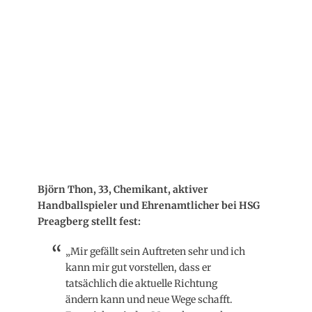
Björn Thon, 33, Chemikant, aktiver
Handballspieler und Ehrenamtlicher bei HSG
Preagberg stellt fest:
„Mir gefällt sein Auftreten sehr und ich
kann mir gut vorstellen, dass er
tatsächlich die aktuelle Richtung
ändern kann und neue Wege schafft.
Er spricht mit den Menschen, sucht
Gemeinsamkeiten und Lösungen.
Großkrotzenburg braucht jemanden
wie ihn, der die Leute
zusammenbringt.“