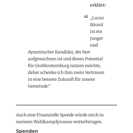
und
dynamischer Kandidat, der hier
aufgewachsen ist und dieses Potential
für Großkrotzenburg nutzen möchte,
daher schenke ich ihm mein Vertrauen
in eine bessere Zukunft für unsere
Gemeinde.“
Auch eine Finanzielle Spende würde mich in
meinem Wahlkampfprozess weiterbringen.
Spenden
Möchten sie meinen Wahlkampf mit einer
Geldspende unterstützen, richten sie dies bitte an
folgende Bankverbindung.
Empfänger: Krotzebojer Grüne e.V.
Verwendungszweck: „Bürgermeisterwahl 2022“