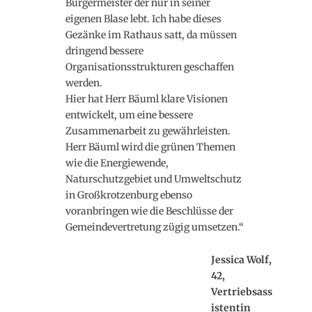
Hier hat Herr Bäuml klare Visionen
entwickelt, um eine bessere
Zusammenarbeit zu gewährleisten.
Herr Bäuml wird die grünen Themen
wie die Energiewende,
Naturschutzgebiet und Umweltschutz
in Großkrotzenburg ebenso
voranbringen wie die Beschlüsse der
Gemeindevertretung zügig umsetzen.“
Jessica Wolf,
42,
Vertriebsass
istentin
erklärt:
„Lucas
Bäuml
ist ein
junger