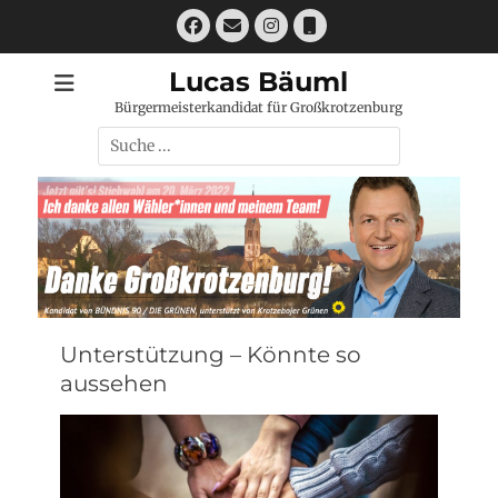
Zum
Facebook
E-
Instagram
Telefon
Inhalt
Mail
springen
Lucas Bäuml
Bürgermeisterkandidat für Großkrotzenburg
Suchen
nach:
Unterstützung – Könnte so
aussehen