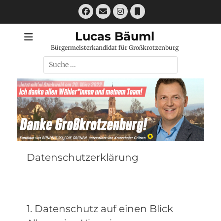
Zum
Facebook
E-
Instagram
Telefon
Inhalt
Mail
springen
Lucas Bäuml
Bürgermeisterkandidat für Großkrotzenburg
Suchen
nach:
Datenschutzerklärung
1. Datenschutz auf einen Blick